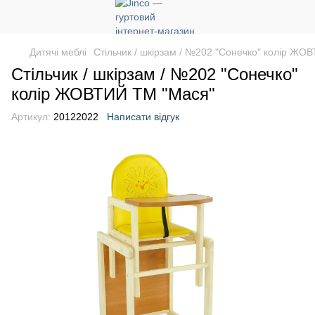
Дитячі меблі
Стільчик / шкірзам / №202 "Сонечко" колір ЖО
Стільчик / шкірзам / №202 "Сонечко"
колір ЖОВТИЙ ТМ "Мася"
Артикул:
20122022
Написати відгук