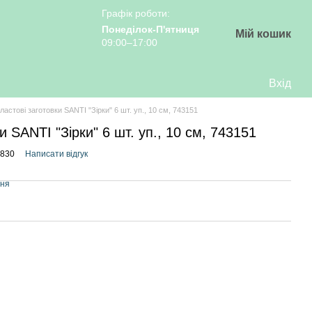
Графік роботи:
Понеділок-П'ятниця
Мій кошик
09:00–17:00
Вхід
ластові заготовки SANTI "Зірки" 6 шт. уп., 10 см, 743151
и SANTI "Зірки" 6 шт. уп., 10 см, 743151
3830
Написати відгук
ння