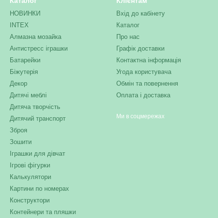
Каталог
Клієнтам
НОВИНКИ
Вхід до кабінету
INTEX
Каталог
Алмазна мозайка
Про нас
Антистресс іграшки
Графік доставки
Батарейки
Контактна інформація
Біжутерія
Угода користувача
Декор
Обмін та повернення
Дитячі меблі
Оплата і доставка
Дитяча творчість
Ми в соцмережах
Дитячий транспорт
Зброя
Зошити
Іграшки для дівчат
Ігрові фігурки
Калькулятори
Картини по номерах
Конструктори
Контейнери та пляшки