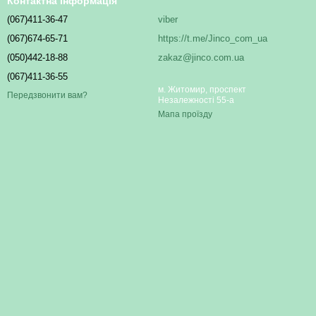
Контактна інформація
(067)411-36-47
viber
(067)674-65-71
https://t.me/Jinco_com_ua
(050)442-18-88
zakaz@jinco.com.ua
(067)411-36-55
м. Житомир, проспект
Передзвонити вам?
Незалежності 55-а
Мапа проїзду