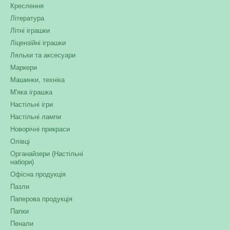
Креслення
Література
Літні іграшки
Ліцензійні іграшки
Ляльки та аксесуари
Маркери
Машинки, техніка
М'яка іграшка
Настільні ігри
Настільні лампи
Новорічні прикраси
Олівці
Органайзери (Настільні
набори)
Офісна продукція
Пазли
Паперова продукція
Папки
Пенали