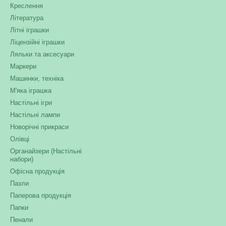
Креслення
Література
Літні іграшки
Ліцензійні іграшки
Ляльки та аксесуари
Маркери
Машинки, техніка
М'яка іграшка
Настільні ігри
Настільні лампи
Новорічні прикраси
Олівці
Органайзери (Настільні
набори)
Офісна продукція
Пазли
Паперова продукція
Папки
Пенали