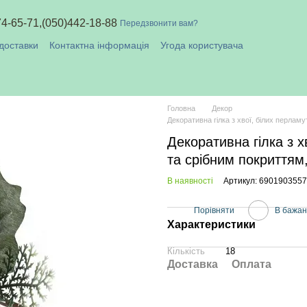
74-65-71,
(050)442-18-88
Передзвонити вам?
доставки
Контактна інформація
Угода користувача
плата і доставка
Головна
Декор
Декоративна гілка з хвої, білих перламу
Декоративна гілка з х
та срібним покриттям,
В наявності
Артикул: 690190355
Порівняти
В бажа
Характеристики
Кількість
18
Доставка
Оплата