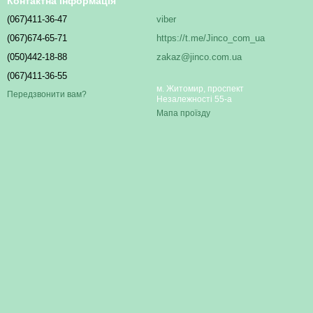
Контактна інформація
(067)411-36-47
viber
(067)674-65-71
https://t.me/Jinco_com_ua
(050)442-18-88
zakaz@jinco.com.ua
(067)411-36-55
м. Житомир, проспект
Передзвонити вам?
Незалежності 55-а
Мапа проїзду