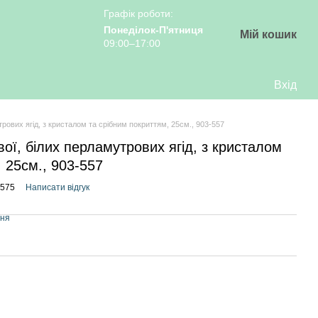
Графік роботи:
Понеділок-П'ятниця
Мій кошик
09:00–17:00
Вхід
трових ягід, з кристалом та срібним покриттям, 25см., 903-557
вої, білих перламутрових ягід, з кристалом
 25см., 903-557
7575
Написати відгук
ння