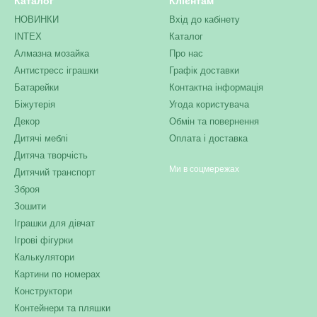
Каталог
Клієнтам
НОВИНКИ
Вхід до кабінету
INTEX
Каталог
Алмазна мозайка
Про нас
Антистресс іграшки
Графік доставки
Батарейки
Контактна інформація
Біжутерія
Угода користувача
Декор
Обмін та повернення
Дитячі меблі
Оплата і доставка
Дитяча творчість
Ми в соцмережах
Дитячий транспорт
Зброя
Зошити
Іграшки для дівчат
Ігрові фігурки
Калькулятори
Картини по номерах
Конструктори
Контейнери та пляшки