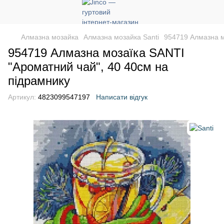
Алмазна мозайка
Алмазна мозайка Santi
954719 Алмазна м
954719 Алмазна мозаїка SANTI
"Ароматний чай", 40 40см на
підрамнику
Артикул:
4823099547197
Написати відгук