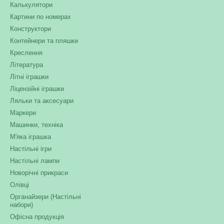
Калькулятори
Картини по номерах
Конструктори
Контейнери та пляшки
Креслення
Література
Літні іграшки
Ліцензійні іграшки
Ляльки та аксесуари
Маркери
Машинки, техніка
М'яка іграшка
Настільні ігри
Настільні лампи
Новорічні прикраси
Олівці
Органайзери (Настільні
набори)
Офісна продукція