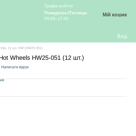
Графік роботи:
Понеділок-П'ятниця
Мій кошик
09:00–17:00
Вхід
 Kite, 12 шт. HW (HW25-051)
 Hot Wheels HW25-051 (12 шт.)
Написати відгук
ння