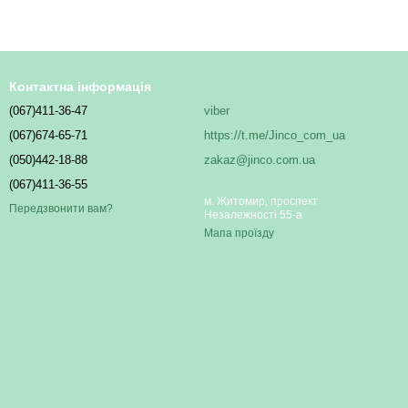
Контактна інформація
(067)411-36-47
viber
(067)674-65-71
https://t.me/Jinco_com_ua
(050)442-18-88
zakaz@jinco.com.ua
(067)411-36-55
м. Житомир, проспект
Передзвонити вам?
Незалежності 55-а
Мапа проїзду