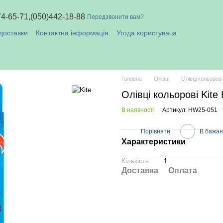
74-65-71,
(050)442-18-88
Передзвонити вам?
доставки
Контактна інформація
Угода користувача
плата і доставка
Головна
Олівці
Олівці кольорові
Олівці кольорові Kite
В наявності
Артикул: HW25-051
Порівняти
В бажа
Характеристики
Кількість
1
Доставка
Оплата