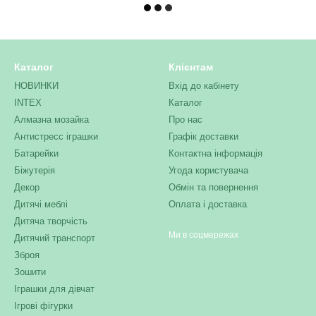
Каталог
Клієнтам
НОВИНКИ
Вхід до кабінету
INTEX
Каталог
Алмазна мозайка
Про нас
Антистресс іграшки
Графік доставки
Батарейки
Контактна інформація
Біжутерія
Угода користувача
Декор
Обмін та повернення
Дитячі меблі
Оплата і доставка
Дитяча творчість
Ми в соцмережах
Дитячий транспорт
Зброя
Зошити
Іграшки для дівчат
Ігрові фігурки