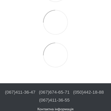
(067)411-36-47
(067)674-65-71
(050)442-18-88
(067)411-36-55
Контактна інформація