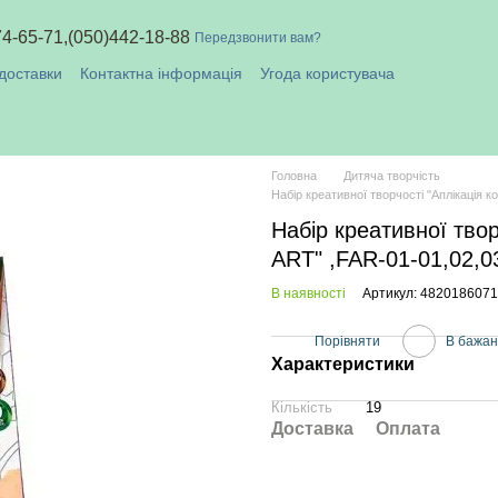
74-65-71,
(050)442-18-88
Передзвонити вам?
доставки
Контактна інформація
Угода користувача
плата і доставка
Головна
Дитяча творчість
Набір креативної творчості "Аплікація 
Набір креативної тво
ART" ,FAR-01-01,02,03
В наявності
Артикул: 482018607
Порівняти
В бажа
Характеристики
Кількість
19
Доставка
Оплата