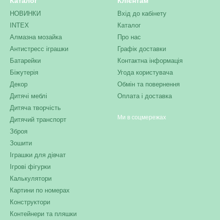
Каталог
Клієнтам
НОВИНКИ
Вхід до кабінету
INTEX
Каталог
Алмазна мозайка
Про нас
Антистресс іграшки
Графік доставки
Батарейки
Контактна інформація
Біжутерія
Угода користувача
Декор
Обмін та повернення
Дитячі меблі
Оплата і доставка
Дитяча творчість
Ми в соцмережах
Дитячий транспорт
Зброя
Зошити
Іграшки для дівчат
Ігрові фігурки
Калькулятори
Картини по номерах
Конструктори
Контейнери та пляшки