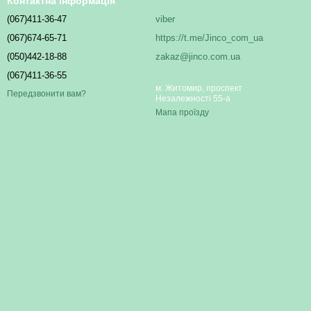
Контактна інформація
(067)411-36-47
viber
(067)674-65-71
https://t.me/Jinco_com_ua
(050)442-18-88
zakaz@jinco.com.ua
(067)411-36-55
м. Житомир, проспект
Передзвонити вам?
Незалежності 55-а
Мапа проїзду