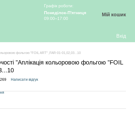
Графік роботи:
Понеділок-П'ятниця
Мій кошик
09:00–17:00
Вхід
кольоровою фольгою "FOIL ART" ,FAR-01-01,02,03...10
рчості "Аплікація кольоровою фольгою "FOIL
...10
1269
Написати відгук
ння