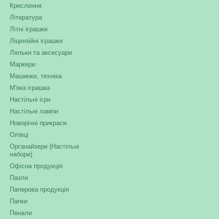
Креслення
Література
Літні іграшки
Ліцензійні іграшки
Ляльки та аксесуари
Маркери
Машинки, техніка
М'яка іграшка
Настільні ігри
Настільні лампи
Новорічні прикраси
Олівці
Органайзери (Настільні
набори)
Офісна продукція
Пазли
Паперова продукція
Папки
Пенали