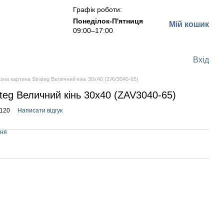
Графік роботи:
Понеділок-П'ятниця
Мій кошик
09:00–17:00
Вхід
зна картина Strateg Величний кінь 30х40 (ZAV3040-65)
teg Величний кінь 30х40 (ZAV3040-65)
8120
Написати відгук
ння