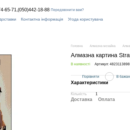
74-65-71,
(050)442-18-88
Передзвонити вам?
доставки
Контактна інформація
Угода користувача
плата і доставка
Головна
Алмазна мозайка
Алма
Алмазна картина Stra
В наявності
Артикул: 482311389
Порівняти
В бажа
Характеристики
Кількість
1
Доставка
Оплата