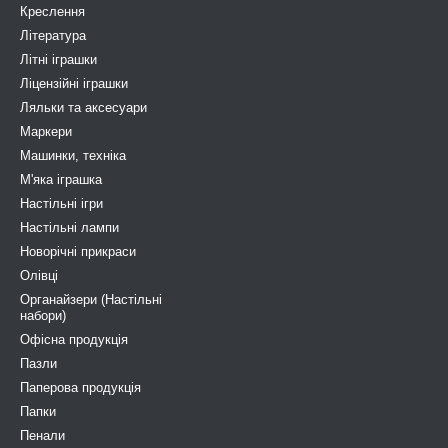
Креслення
Література
Літні іграшки
Ліцензійні іграшки
Ляльки та аксесуари
Маркери
Машинки, техніка
М'яка іграшка
Настільні ігри
Настільні лампи
Новорічні прикраси
Олівці
Органайзери (Настільні
набори)
Офісна продукція
Пазли
Паперова продукція
Папки
Пенали