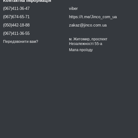
Контактна інформація
(067)411-36-47
viber
(067)674-65-71
https://t.me/Jinco_com_ua
(050)442-18-88
zakaz@jinco.com.ua
(067)411-36-55
м. Житомир, проспект
Передзвонити вам?
Незалежності 55-а
Мапа проїзду