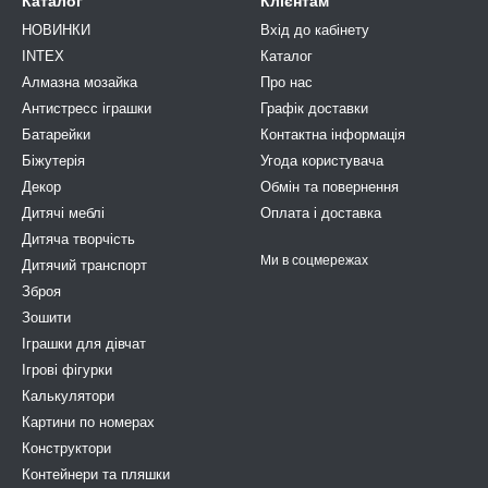
Каталог
Клієнтам
НОВИНКИ
Вхід до кабінету
INTEX
Каталог
Алмазна мозайка
Про нас
Антистресс іграшки
Графік доставки
Батарейки
Контактна інформація
Біжутерія
Угода користувача
Декор
Обмін та повернення
Дитячі меблі
Оплата і доставка
Дитяча творчість
Ми в соцмережах
Дитячий транспорт
Зброя
Зошити
Іграшки для дівчат
Ігрові фігурки
Калькулятори
Картини по номерах
Конструктори
Контейнери та пляшки