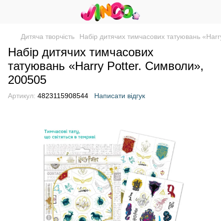
Дитяча творчість
Набір дитячих тимчасових татуювань «Harr
Набір дитячих тимчасових
татуювань «Harry Potter. Символи»,
200505
Артикул:
4823115908544
Написати відгук