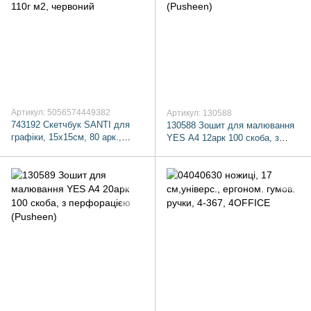
Артикул: 5056574449382
Артикул: 130588
743192 Скетчбук SANTI для
130588 Зошит для малювання
графіки, 15х15см, 80 арк.,
YES А4 12арк 100 скоба, з
тверда обкладинка PU, 110г
перфорацією (Pusheen)
м2, червоний