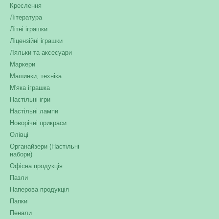
Креслення
Література
Літні іграшки
Ліцензійні іграшки
Ляльки та аксесуари
Маркери
Машинки, техніка
М'яка іграшка
Настільні ігри
Настільні лампи
Новорічні прикраси
Олівці
Органайзери (Настільні
набори)
Офісна продукція
Пазли
Паперова продукція
Папки
Пенали