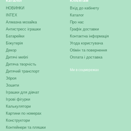
Каталог
Клієнтам
НОВИНКИ
Вхід до кабінету
INTEX
Каталог
Алмазна мозайка
Про нас
Антистресс іграшки
Графік доставки
Батарейки
Контактна інформація
Біжутерія
Угода користувача
Декор
Обмін та повернення
Дитячі меблі
Оплата і доставка
Дитяча творчість
Ми в соцмережах
Дитячий транспорт
Зброя
Зошити
Іграшки для дівчат
Ігрові фігурки
Калькулятори
Картини по номерах
Конструктори
Контейнери та пляшки