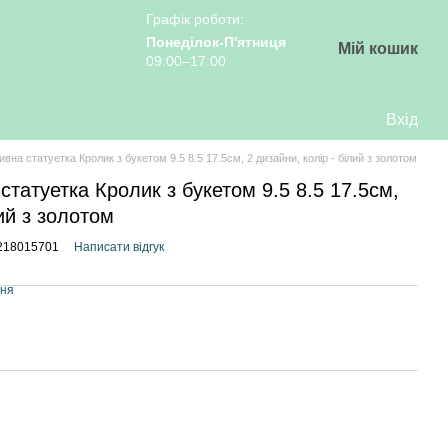
Графік роботи:
Понеділок-П'ятниця
Мій кошик
09:00–17:00
Вхід
вна статуетка Кролик з букетом 9.5 8.5 17.5см, 2 дизайни, колір - білий з золотом
статуетка Кролик з букетом 9.5 8.5 17.5см,
лий з золотом
0218015701
Написати відгук
ння