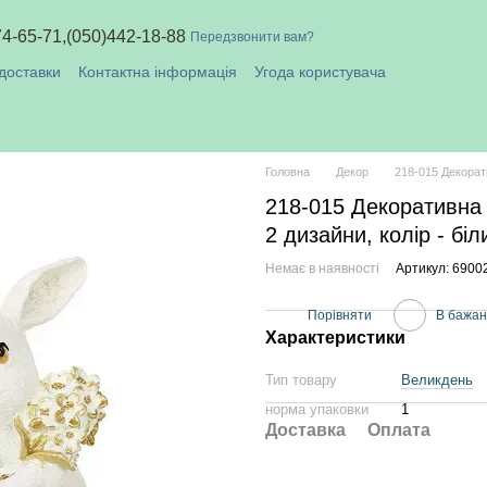
74-65-71,
(050)442-18-88
Передзвонити вам?
доставки
Контактна інформація
Угода користувача
плата і доставка
Головна
Декор
218-015 Декорати
218-015 Декоративна 
2 дизайни, колір - бі
Немає в наявності
Артикул: 690
Порівняти
В бажа
Характеристики
Тип товару
Великдень
норма упаковки
1
Доставка
Оплата