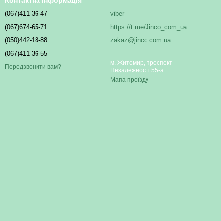
Контактна інформація
(067)411-36-47
viber
(067)674-65-71
https://t.me/Jinco_com_ua
(050)442-18-88
zakaz@jinco.com.ua
(067)411-36-55
м. Житомир, проспект
Передзвонити вам?
Незалежності 55-а
Мапа проїзду