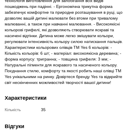
технологія виготовлення для запобігання всіх видів
пошкоджень при падінні. - Ергономічна трикутна форма
забезпечує комфортне та природне розташування в руці, що
дозволяє вашій дитині малювати без втоми при тривалому
малюванні, а також при навчанні малювання. - Високоякісні
кольорові грифелі, які дозволяють створювати яскраві та
насичені відтінки. Дитина може легко змішувати кольори,
регулювати інтенсивність кольору силою натискання пальців.
Характеристики кольорових олівців TM Yes 6 кольорів: -
Кількість кольорів: 6 шт; - матеріал: високоякісна деревина; -
форма корпусу: тригранна; - товщина грифеля: 3 мм; -
Натуральні пігменти для яскравого та насиченого кольору.
Поєднання стилю, комфорту та якості робить наші олівці TM
Yes унікальними на ринку. Довіртеся бренду Yes та відкрийте
світ нескінченних можливостей творчості вашої дитини!
Характеристики
Кількість
35
Відгуки