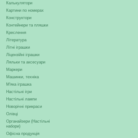
Калькулятори
Картини по номерах
Конструктори
Контейнери та пляшки
Креслення
Література
Літні іграшки
Ліцензійні іграшки
Ляльки та аксесуари
Маркери
Машинки, техніка
М'яка іграшка
Настільні ігри
Настільні лампи
Новорічні прикраси
Олівці
Органайзери (Настільні
набори)
Офісна продукція