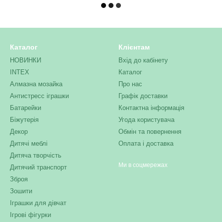
Каталог
Клієнтам
НОВИНКИ
Вхід до кабінету
INTEX
Каталог
Алмазна мозайка
Про нас
Антистресс іграшки
Графік доставки
Батарейки
Контактна інформація
Біжутерія
Угода користувача
Декор
Обмін та повернення
Дитячі меблі
Оплата і доставка
Дитяча творчість
Ми в соцмережах
Дитячий транспорт
Зброя
Зошити
Іграшки для дівчат
Ігрові фігурки