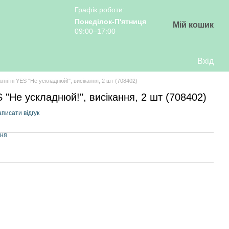
Графік роботи:
Понеділок-П'ятниця
Мій кошик
09:00–17:00
Вхід
гнітні YES "Не ускладнюй!", висікання, 2 шт (708402)
 "Не ускладнюй!", висікання, 2 шт (708402)
писати відгук
ння