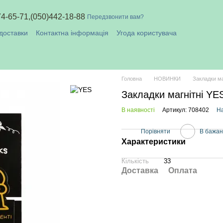
74-65-71,
(050)442-18-88
Передзвонити вам?
доставки
Контактна інформація
Угода користувача
плата і доставка
Головна
НОВИНКИ
Закладки ма
Закладки магнітні YES
В наявності
Артикул: 708402
На
Порівняти
В бажа
Характеристики
Кількість
33
Доставка
Оплата