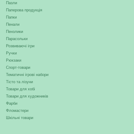
Пазли
Паперова продукція
Папки
Пенали
Пензлики
Парасольки
Розвиваючі ігри
Ручки
Рюкзаки
Спорт-товари
Тематичні ігрові набори
Тісто та лізуни
Товари для хобі
Товари для художників
Фарби
Фломастери
Шкільні товари