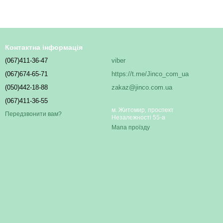
Контактна інформація
(067)411-36-47
viber
(067)674-65-71
https://t.me/Jinco_com_ua
(050)442-18-88
zakaz@jinco.com.ua
(067)411-36-55
м. Житомир, проспект
Передзвонити вам?
Незалежності 55-а
Мапа проїзду