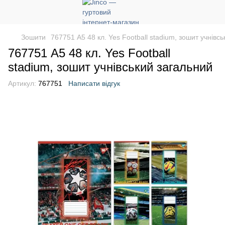
Зошити
767751 А5 48 кл. Yes Football stadium, зошит учнівс
767751 А5 48 кл. Yes Football
stadium, зошит учнівський загальний
Артикул:
767751
Написати відгук