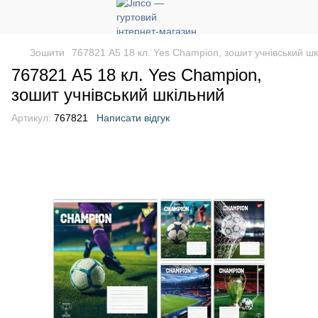
Зошити
767821 А5 18 кл. Yes Champion, зошит учнівський ш
767821 А5 18 кл. Yes Champion,
зошит учнівський шкільний
Артикул:
767821
Написати відгук