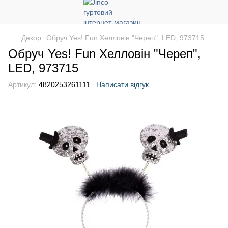
Декор
Обруч Yes! Fun Хелловін "Череп", LED, 973715
Обруч Yes! Fun Хелловін "Череп",
LED, 973715
Артикул:
4820253261111
Написати відгук