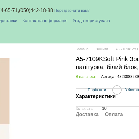
74-65-71,
(050)442-18-88
Передзвонити вам?
доставки
Контактна інформація
Угода користувача
плата і доставка
Головна
Зошити
A5-7109KSoft Pi
A5-7109KSoft Pink Зош
палітурка, білий блок
В наявності
Артикул: 482308823
Порівняти
В бажа
Характеристики
Кількість
10
Доставка
Оплата