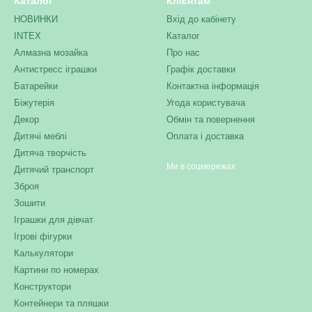
Каталог
Клієнтам
НОВИНКИ
Вхід до кабінету
INTEX
Каталог
Алмазна мозайка
Про нас
Антистресс іграшки
Графік доставки
Батарейки
Контактна інформація
Біжутерія
Угода користувача
Декор
Обмін та повернення
Дитячі меблі
Оплата і доставка
Дитяча творчість
Ми в соцмережах
Дитячий транспорт
Зброя
Зошити
Іграшки для дівчат
Ігрові фігурки
Калькулятори
Картини по номерах
Конструктори
Контейнери та пляшки