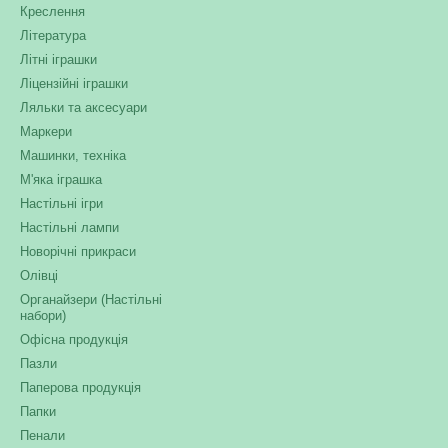
Креслення
Література
Літні іграшки
Ліцензійні іграшки
Ляльки та аксесуари
Маркери
Машинки, техніка
М'яка іграшка
Настільні ігри
Настільні лампи
Новорічні прикраси
Олівці
Органайзери (Настільні
набори)
Офісна продукція
Пазли
Паперова продукція
Папки
Пенали