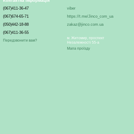
Контактна інформація
(067)411-36-47
viber
(067)674-65-71
https://t.me/Jinco_com_ua
(050)442-18-88
zakaz@jinco.com.ua
(067)411-36-55
м. Житомир, проспект
Передзвонити вам?
Незалежності 55-а
Мапа проїзду