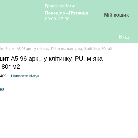
Графік роботи:
Понеділок-П'ятниця
Мій кошик
09:00–17:00
Вхід
nk Зошит А5 96 арк., у клітинку, PU, м яка палітурка, білий блок, 80г м2
ит А5 96 арк., у клітинку, PU, м яка
, 80г м2
9409
Написати відгук
ння