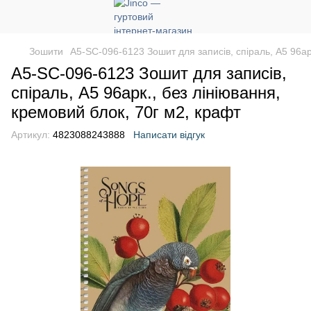
Зошити
A5-SC-096-6123 Зошит для записів, спiраль, А5 96ар
A5-SC-096-6123 Зошит для записів,
спiраль, А5 96арк., без лініювання,
кремовий блок, 70г м2, крафт
Артикул:
4823088243888
Написати відгук