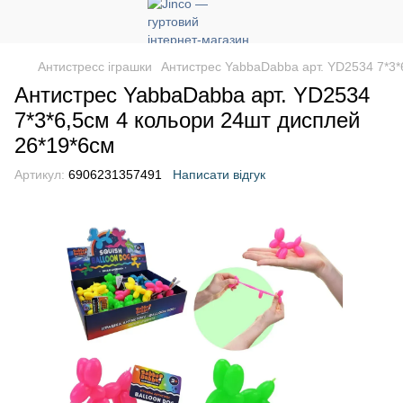
Антистресс іграшки
Антистрес YabbaDabba арт. YD2534 7*3*
Антистрес YabbaDabba арт. YD2534
7*3*6,5см 4 кольори 24шт дисплей
26*19*6см
Артикул:
6906231357491
Написати відгук