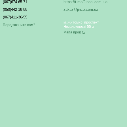
(067)674-65-71
https://t.me/Jinco_com_ua
(050)442-18-88
zakaz@jinco.com.ua
(067)411-36-55
м. Житомир, проспект
Передзвонити вам?
Незалежності 55-а
Мапа проїзду