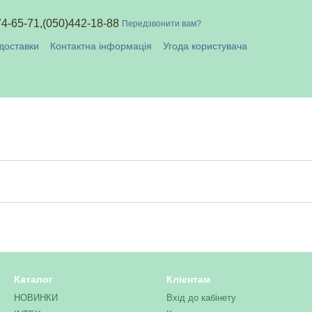
74-65-71,
(050)442-18-88
Передзвонити вам?
доставки
Контактна інформація
Угода користувача
плата і доставка
Каталог
Клієнтам
НОВИНКИ
Вхід до кабінету