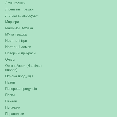
Літні іграшки
Ліцензійні іграшки
Ляльки та аксесуари
Маркери
Машинки, техніка
М'яка іграшка
Настільні ігри
Настільні лампи
Новорічні прикраси
Олівці
Органайзери (Настільні
набори)
Офісна продукція
Пазли
Паперова продукція
Папки
Пенали
Пензлики
Парасольки