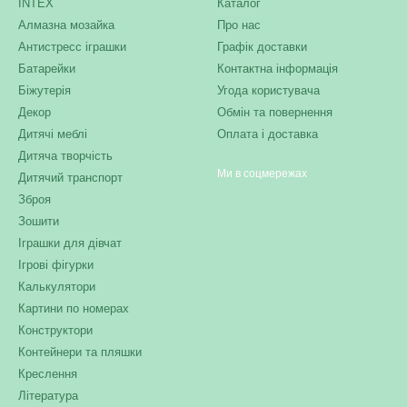
INTEX
Каталог
Алмазна мозайка
Про нас
Антистресс іграшки
Графік доставки
Батарейки
Контактна інформація
Біжутерія
Угода користувача
Декор
Обмін та повернення
Дитячі меблі
Оплата і доставка
Дитяча творчість
Ми в соцмережах
Дитячий транспорт
Зброя
Зошити
Іграшки для дівчат
Ігрові фігурки
Калькулятори
Картини по номерах
Конструктори
Контейнери та пляшки
Креслення
Література