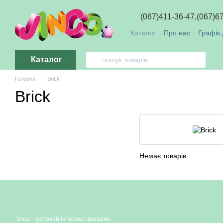
Перейти до основного контенту
(067)411-36-47,
(067)6
Каталог
Про нас
Графік 
Обмін та повернення
О
Каталог
Головна
Brick
Brick
Немає товарів
Jinco - гуртовий інтернет-магазин