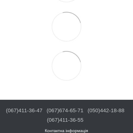
(067)411-36-47
(067)674-65-71
(050)442-18-88
(067)411-36-55
Контактна інформація