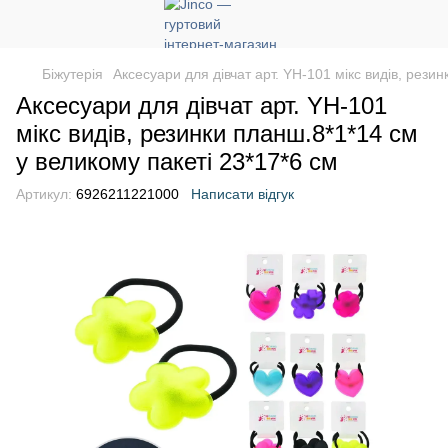
Біжутерія
Аксесуари для дівчат арт. YH-101 мікс видів, рези
Аксесуари для дівчат арт. YH-101
мікс видів, резинки планш.8*1*14 см
у великому пакеті 23*17*6 см
Артикул:
6926211221000
Написати відгук