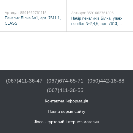
Артикул: 8591662761115
Артикул: 8591662761306
Пензлик Білка №1, арт. 7611 1,
Набір пензликів Білка, упак-
CLASS
полібег №2,4,6, арт. 7613,
CLASS
(067)411-36-47
(067)674-65-71
(050)442-18-88
(067)411-36-55
Контактна інформація
Повна версія сайту
Jinco - гуртовий інтернет-магазин