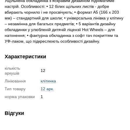
Ущільнена обкладинка з яскравим дизайном підніматиме
настрій. Особливості: • 12 білих щільних листів - добре
вбирають чорнило і не просвічують; • формат А5 (166 х 203
мм) – стандартний для школи; • універсальна лінівка у клітину
– незамінна для багатьох предметів; • 5 варіантів дизайну
обкладинки у улюбленій дитячій ліцензії Hot Wheels – для
натхнення; • фактурна обкладинка з софт тач покриттям та
УФ-лаком, що підкреслюють особливості дизайну.
Характеристики
кількість
12
аркушів
Лініювання
клітинка
Тип товару
12 арк.
норма упаковки
1
Відгуки