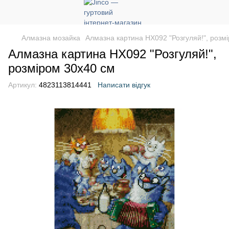
Алмазна мозайка
Алмазна картина HX092 "Розгуляй!", розм
Алмазна картина HX092 "Розгуляй!",
розміром 30х40 см
Артикул:
4823113814441
Написати відгук