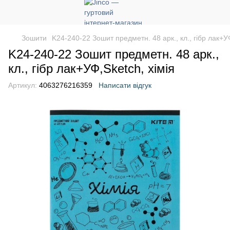
Зошити
K24-240-22 Зошит предметн. 48 арк., кл., гібр лак+УФ
K24-240-22 Зошит предметн. 48 арк.,
кл., гібр лак+УФ,Sketch, хімія
Артикул:
4063276216359
Написати відгук