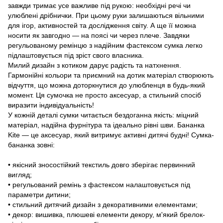
завжди тримає усе важливе під рукою: необхідні речі чи
улюблені дрібнички. При цьому руки залишаються вільними
для ігор, активностей та дослідження світу. А ще її можна
носити як завгодно — на поясі чи через плече. Завдяки
регульованому ремінцю з надійним фастексом сумка легко
підлаштовується під зріст свого власника.
Милий дизайн з котиком дарує радість та натхнення.
Гармонійні кольори та приємний на дотик матеріал створюють
відчуття, що можна доторкнутися до улюбленця в будь-який
момент. Ця сумочка не просто аксесуар, а стильний спосіб
виразити індивідуальність!
У кожній деталі сумки читається бездоганна якість: міцний
матеріал, надійна фурнітура та ідеально рівні шви. Бананка
Kite — це аксесуар, який витримує активні дитячі будні! Сумка-
бананка зовні:
• якісний зносостійкий текстиль довго зберігає первинний
вигляд;
• регульований ремінь з фастексом налаштовується під
параметри дитини;
• стильний дитячий дизайн з декоративними елементами;
• декор: вишивка, плюшеві елементи декору, м'який брелок-