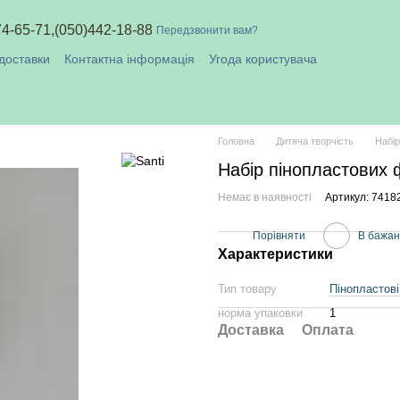
74-65-71,
(050)442-18-88
Передзвонити вам?
доставки
Контактна інформація
Угода користувача
плата і доставка
Головна
Дитяча творчість
Набір
Набір пінопластових 
Немає в наявності
Артикул: 7418
Порівняти
В бажа
Характеристики
Тип товару
Пінопластові
норма упаковки
1
Доставка
Оплата