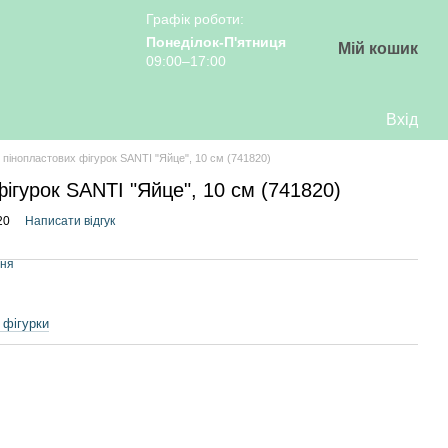
Графік роботи:
Понеділок-П'ятниця
Мій кошик
09:00–17:00
Вхід
 пінопластових фігурок SANTI "Яйце", 10 см (741820)
фігурок SANTI "Яйце", 10 см (741820)
20
Написати відгук
ння
 фігурки