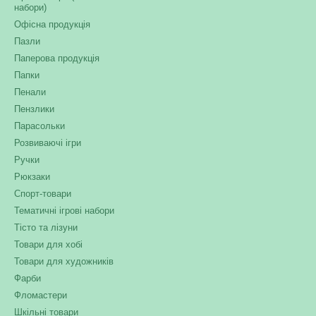
набори)
Офісна продукція
Пазли
Паперова продукція
Папки
Пенали
Пензлики
Парасольки
Розвиваючі ігри
Ручки
Рюкзаки
Спорт-товари
Тематичні ігрові набори
Тісто та лізуни
Товари для хобі
Товари для художників
Фарби
Фломастери
Шкільні товари