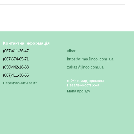
Контактна інформація
(067)411-36-47
viber
(067)674-65-71
https://t.me/Jinco_com_ua
(050)442-18-88
zakaz@jinco.com.ua
(067)411-36-55
м. Житомир, проспект
Передзвонити вам?
Незалежності 55-а
Мапа проїзду