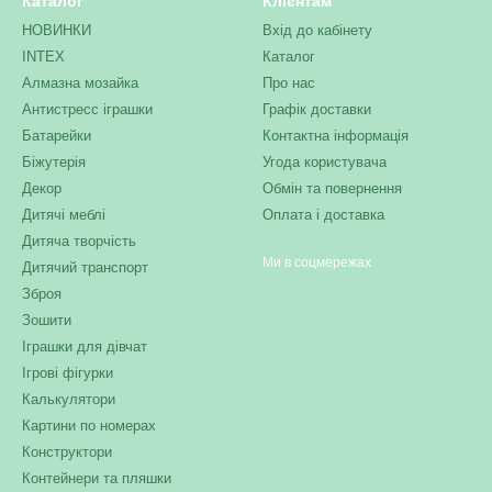
Каталог
Клієнтам
НОВИНКИ
Вхід до кабінету
INTEX
Каталог
Алмазна мозайка
Про нас
Антистресс іграшки
Графік доставки
Батарейки
Контактна інформація
Біжутерія
Угода користувача
Декор
Обмін та повернення
Дитячі меблі
Оплата і доставка
Дитяча творчість
Ми в соцмережах
Дитячий транспорт
Зброя
Зошити
Іграшки для дівчат
Ігрові фігурки
Калькулятори
Картини по номерах
Конструктори
Контейнери та пляшки