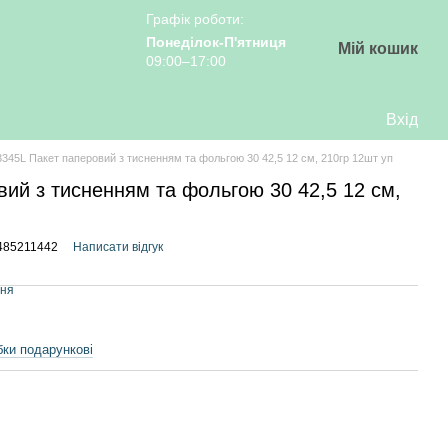
Графік роботи:
Понеділок-П'ятниця
Мій кошик
09:00–17:00
Вхід
345L Пакет паперовий з тисненням та фольгою 30 42,5 12 см, 210гр 12шт уп
ий з тисненням та фольгою 30 42,5 12 см,
485211442
Написати відгук
ння
бки подарункові