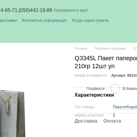
74-65-71,
(050)442-18-88
Передзвонити вам?
доставки
Контактна інформація
Угода користувача
плата і доставка
Головна
Паперова продукція
Q3
Q3345L Пакет паперов
210гр 12шт уп
Немає в наявності
Артикул: 8924
Порівняти
В бажа
Характеристики
Тип товару
Пакети/Коро
норма упаковки
1
Доставка
Оплата