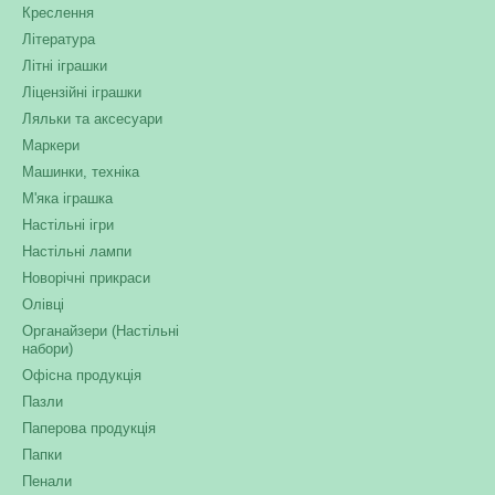
Креслення
Література
Літні іграшки
Ліцензійні іграшки
Ляльки та аксесуари
Маркери
Машинки, техніка
М'яка іграшка
Настільні ігри
Настільні лампи
Новорічні прикраси
Олівці
Органайзери (Настільні
набори)
Офісна продукція
Пазли
Паперова продукція
Папки
Пенали