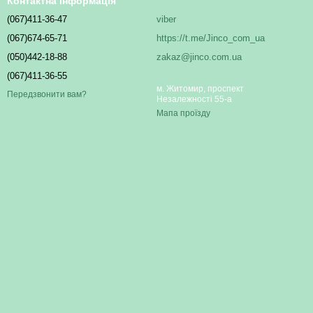
Контактна інформація
(067)411-36-47
viber
(067)674-65-71
https://t.me/Jinco_com_ua
(050)442-18-88
zakaz@jinco.com.ua
(067)411-36-55
м. Житомир, проспект
Передзвонити вам?
Незалежності 55-а
Мапа проїзду