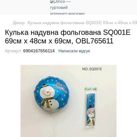
Декор
Кулька надувна фольгована SQ001E 69см х 48см х 6
Кулька надувна фольгована SQ001E
69см х 48см х 69см, OBL765611
Артикул:
6904167656114
Написати відгук