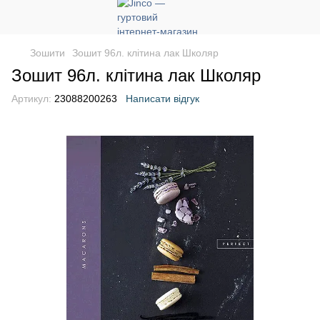
Зошити
Зошит 96л. клітина лак Школяр
Зошит 96л. клітина лак Школяр
Артикул:
23088200263
Написати відгук