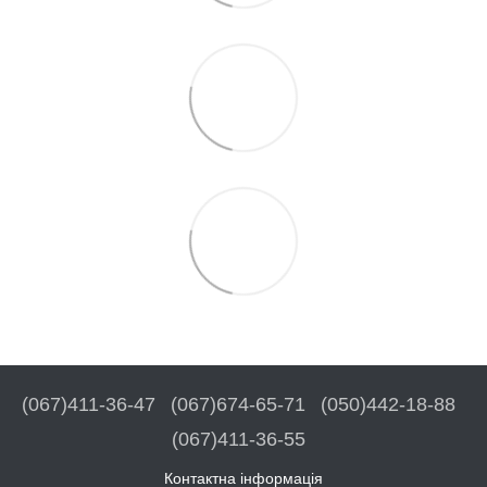
(067)411-36-47
(067)674-65-71
(050)442-18-88
(067)411-36-55
Контактна інформація