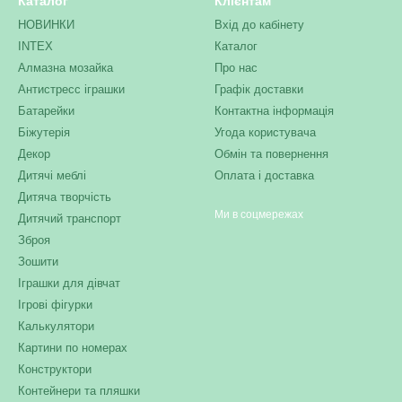
Каталог
Клієнтам
НОВИНКИ
Вхід до кабінету
INTEX
Каталог
Алмазна мозайка
Про нас
Антистресс іграшки
Графік доставки
Батарейки
Контактна інформація
Біжутерія
Угода користувача
Декор
Обмін та повернення
Дитячі меблі
Оплата і доставка
Дитяча творчість
Ми в соцмережах
Дитячий транспорт
Зброя
Зошити
Іграшки для дівчат
Ігрові фігурки
Калькулятори
Картини по номерах
Конструктори
Контейнери та пляшки