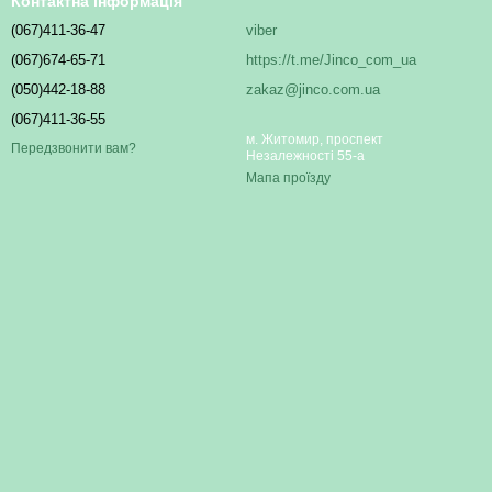
Контактна інформація
(067)411-36-47
viber
(067)674-65-71
https://t.me/Jinco_com_ua
(050)442-18-88
zakaz@jinco.com.ua
(067)411-36-55
м. Житомир, проспект
Передзвонити вам?
Незалежності 55-а
Мапа проїзду