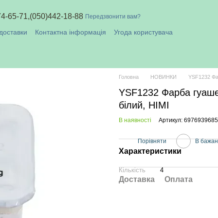
74-65-71,
(050)442-18-88
Передзвонити вам?
доставки
Контактна інформація
Угода користувача
плата і доставка
Головна
НОВИНКИ
YSF1232 Фар
YSF1232 Фарба гуаше
білий, HIMI
В наявності
Артикул: 697693968
Порівняти
В бажа
Характеристики
Кількість
4
Доставка
Оплата