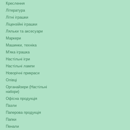
Креслення
Література
Літні іграшки
Ліцензійні іграшки
Ляльки та аксесуари
Маркери
Машинки, техніка
М'яка іграшка
Настільні ігри
Настільні лампи
Новорічні прикраси
Олівці
Органайзери (Настільні
набори)
Офісна продукція
Пазли
Паперова продукція
Папки
Пенали