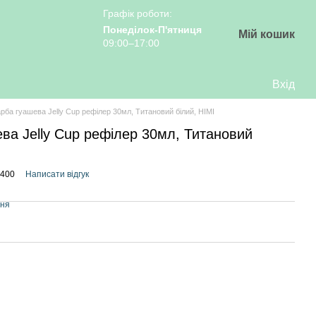
Графік роботи:
Понеділок-П'ятниця
Мій кошик
09:00–17:00
Вхід
ба гуашева Jelly Cup рефілер 30мл, Титановий білий, HIMI
ва Jelly Cup рефілер 30мл, Титановий
5400
Написати відгук
ння