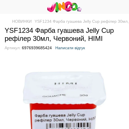
НОВИНКИ
YSF1234 Фарба гуашева Jelly Cup рефілер 30мл,
YSF1234 Фарба гуашева Jelly Cup
рефілер 30мл, Червоний, HIMI
Артикул:
6976939685424
Написати відгук