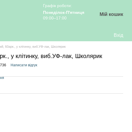
Графік роботи:
Понеділок-П'ятниця
Мій кошик
09:00–17:00
Вхід
й, 60арк., у клітинку, виб.УФ-лак, Школярик
к., у клітинку, виб.УФ-лак, Школярик
1736
Написати відгук
ння