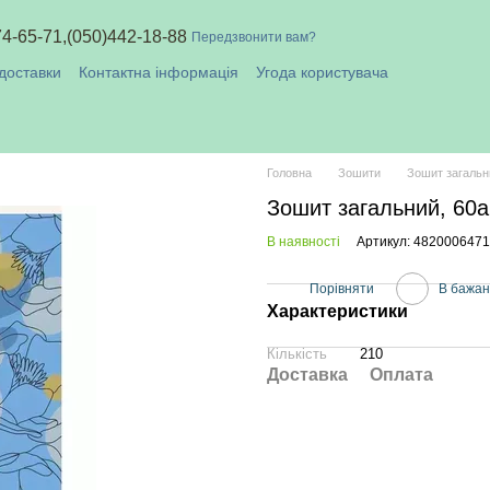
74-65-71,
(050)442-18-88
Передзвонити вам?
доставки
Контактна інформація
Угода користувача
плата і доставка
Головна
Зошити
Зошит загальни
Зошит загальний, 60ар
В наявності
Артикул: 482000647
Порівняти
В бажа
Характеристики
Кількість
210
Доставка
Оплата