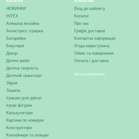
Каталог
Клієнтам
НОВИНКИ
Вхід до кабінету
INTEX
Каталог
Алмазна мозайка
Про нас
Антистресс іграшки
Графік доставки
Батарейки
Контактна інформація
Біжутерія
Угода користувача
Декор
Обмін та повернення
Дитячі меблі
Оплата і доставка
Дитяча творчість
Ми в соцмережах
Дитячий транспорт
Зброя
Зошити
Іграшки для дівчат
Ігрові фігурки
Калькулятори
Картини по номерах
Конструктори
Контейнери та пляшки