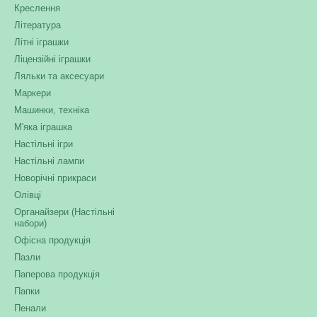
Креслення
Література
Літні іграшки
Ліцензійні іграшки
Ляльки та аксесуари
Маркери
Машинки, техніка
М'яка іграшка
Настільні ігри
Настільні лампи
Новорічні прикраси
Олівці
Органайзери (Настільні
набори)
Офісна продукція
Пазли
Паперова продукція
Папки
Пенали