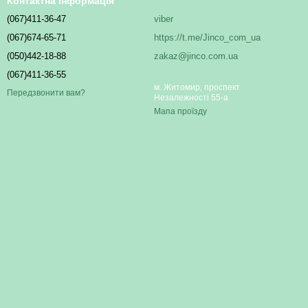
Контактна інформація
(067)411-36-47
viber
(067)674-65-71
https://t.me/Jinco_com_ua
(050)442-18-88
zakaz@jinco.com.ua
(067)411-36-55
м. Житомир, проспект
Передзвонити вам?
Незалежності 55-а
Мапа проїзду